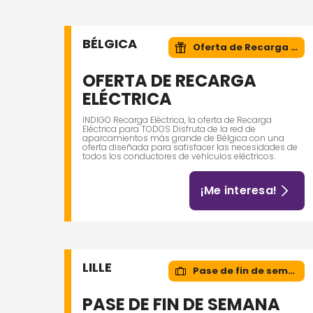
BÉLGICA
Oferta de Recarga Eléctrica
OFERTA DE RECARGA
ELÉCTRICA
INDIGO Recarga Eléctrica, la oferta de Recarga
Eléctrica para TODOS Disfruta de la red de
aparcamientos más grande de Bélgica con una
oferta diseñada para satisfacer las necesidades de
todos los conductores de vehículos eléctricos.
¡Me interesa!
LILLE
Pase de fin de semana
PASE DE FIN DE SEMANA