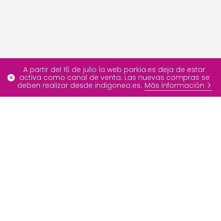
A partir del 16 de julio la web parkia.es deja de estar
activa como canal de venta. Las nuevas compras se
deben realizar desde indigoneo.es.
Más información
Más información
Ofertas especiales
FAQ
Blog
Nuestros servicios
Contáctenos
Sobre INDIGO Neo
Developer Portal
Grupo INDIGO
Info
Medios de pago