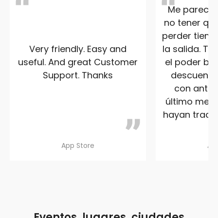
Me parece s
no tener que
perder tiemp
Very friendly. Easy and
la salida. T
useful. And great Customer
el poder ben
Support. Thanks
descuento 
con anteri
último me a
hayan traduc
App Store
Ap
Eventos, lugares, ciudades