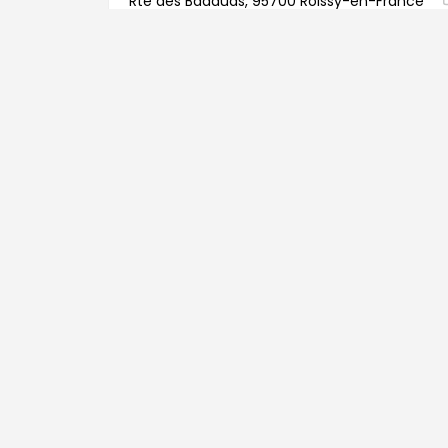
Rte des Badauds, 95700 Roissy-en-France
Parking accesible A la carta
Ir
CDG P3 RESA
Rue Eugène Poubelle, 77990
Parking accesible A la carta
Ir
CDG PAB
93290 Tremblay-en-France
Parking accesible A la carta