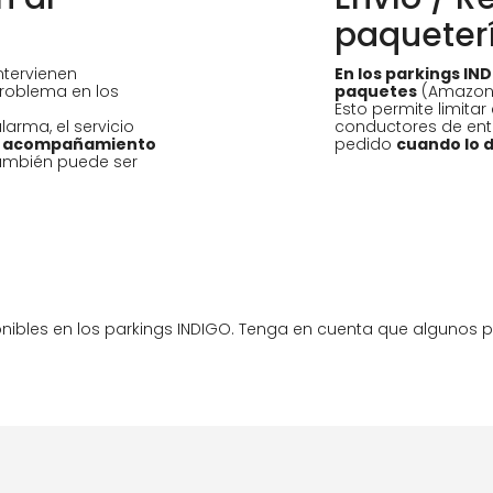
paqueter
ntervienen
En los parkings IN
roblema en los
paquetes
(Amazon L
Esto permite limitar
larma, el servicio
conductores de ent
a
acompañamiento
pedido
cuando lo d
ambién puede ser
ponibles en los parkings INDIGO. Tenga en cuenta que algunos 