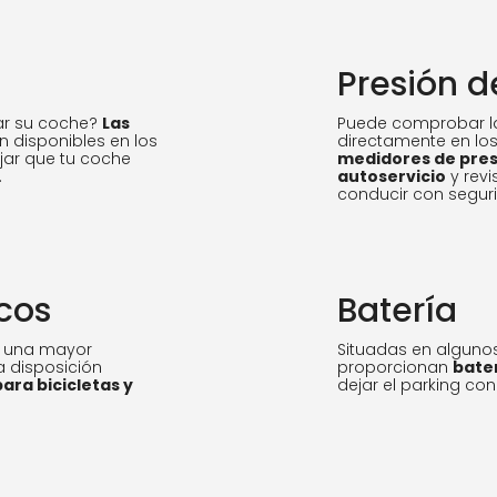
Presión d
ar su coche?
Las
Puede comprobar la
n disponibles en los
directamente en lo
jar que tu coche
medidores de pres
.
autoservicio
y rev
conducir con segur
cos
Batería
n una mayor
Situadas en algunos
a disposición
proporcionan
bater
para bicicletas y
dejar el parking co