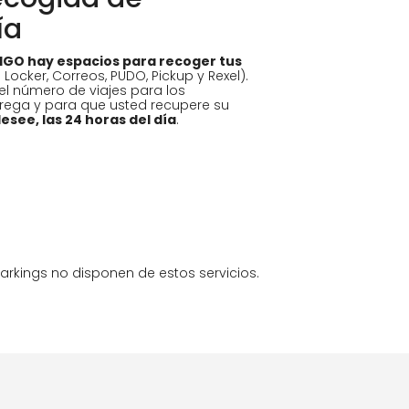
ía
DIGO hay espacios para recoger tus
ocker, Correos, PUDO, Pickup y Rexel).
 el número de viajes para los
rega y para que usted recupere su
esee, las 24 horas del día
.
parkings no disponen de estos servicios.