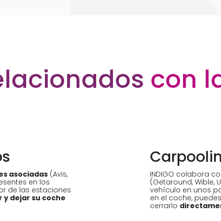
relacionados
con l
os
Carpooli
es asociadas
(Avis,
INDIGO colabora co
presentes en los
(Getaround, Wible, U
or de las estaciones
vehículo en unos po
r y dejar su coche
en el coche, puedes 
cerrarlo
directame