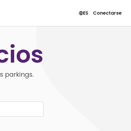
ES
Conectarse
cios
s parkings.