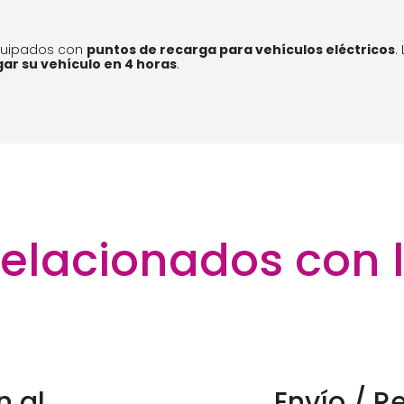
quipados con
puntos de recarga para vehículos eléctricos
.
ar su vehículo en 4 horas
.
 relacionados con 
n al
Envío / R