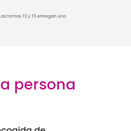
 Las tomas T2 y T3 entregan una
la persona
ecogida de