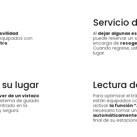
Servicio 
ovilidad
Al
dejar algunas e
n equipados con
puede reservar un s
tro
.
encarga de
recoge
Cuando regrese, us
lugar.
 su lugar
Lectura d
er de un vistazo
Para optimizar el tr
 sistema de guiado
están equipados con
ntrado en la
activar
la función “
y segura.
necesario tomar un 
automáticamente
final de su estacio