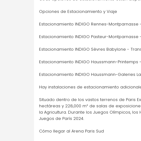
Opciones de Estacionamiento y Viaje
Ile Saint Germain
169 Quai de Stalingrad, 92130 Issy-les-
Estacionamiento INDIGO Rennes-Montparnasse - 
Moulineaux
Estacionamiento INDIGO Pasteur-Montparnasse - 
Estacionamiento INDIGO Sèvres Babylone - Trans
Parking accesible A la carta
Ir
Estacionamiento INDIGO Haussmann-Printemps - 
Estacionamiento INDIGO Haussmann-Galeries Lafa
Marché
23 Rue Antoine Fratacci, 92170 Vanves
Hay instalaciones de estacionamiento adicionale
Situado dentro de los vastos terrenos de Paris 
hectáreas y 228,000 m² de salas de exposiciones, 
Parking accesible A la carta
la Agricultura. Durante los Juegos Olímpicos, los 
Ir
Juegos de París 2024.
Cómo llegar al Arena Paris Sud
Parc Plateau de Vanves