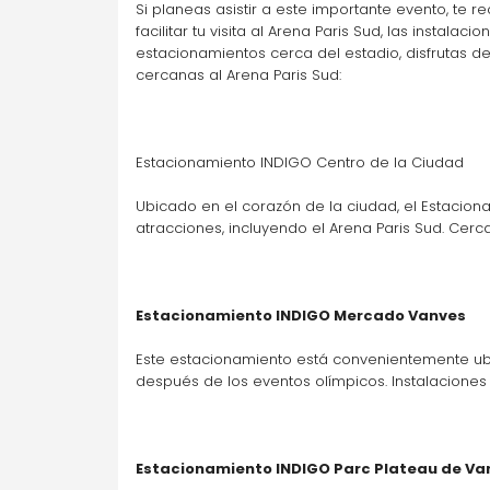
47 Bd Charles de Gaulle, 92240 Malakoff
Si planeas asistir a este importante evento, te 
facilitar tu visita al Arena Paris Sud, las insta
estacionamientos cerca del estadio, disfrutas d
cercanas al Arena Paris Sud:
Parking accesible A la carta
Ir
Estacionamiento INDIGO Centro de la Ciudad
Pasteur-Montparnasse
81 Rue Falguière, 75015 Paris
Ubicado en el corazón de la ciudad, el Estacion
atracciones, incluyendo el Arena Paris Sud. Cerca
Parking accesible A la carta
Ir
Estacionamiento INDIGO Mercado Vanves
Este estacionamiento está convenientemente ub
después de los eventos olímpicos. Instalacione
Estacionamiento INDIGO Parc Plateau de Va