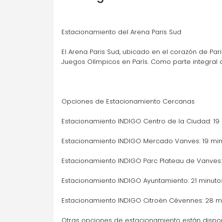
Parking accesible A la carta
Ir
Estacionamiento del Arena Paris Sud
El Arena Paris Sud, ubicado en el corazón de Par
Hôtel de Ville
Juegos Olímpicos en París. Como parte integral de
60 Rue du Général Leclerc, 92130 Issy-les-
Moulineaux
Opciones de Estacionamiento Cercanas
Parking accesible A la carta
Estacionamiento INDIGO Centro de la Ciudad: 19 m
Ir
Estacionamiento INDIGO Mercado Vanves: 19 minu
Hôtel de Ville
Estacionamiento INDIGO Parc Plateau de Vanves: 
40 Rue Gabriel Crié, 92240 Malakoff
Estacionamiento INDIGO Ayuntamiento: 21 minutos
Estacionamiento INDIGO Citroën Cévennes: 28 mi
Parking accesible A la carta
Ir
Otras opciones de estacionamiento están dispo