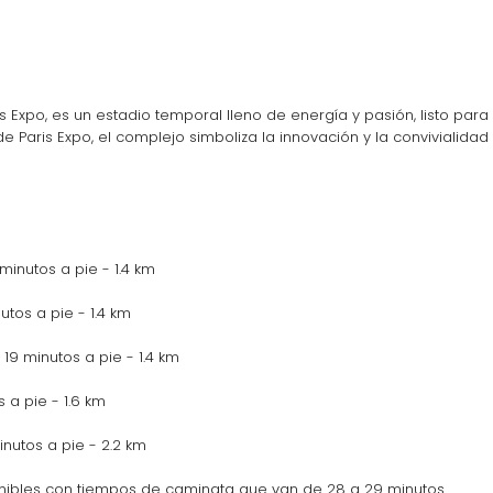
is Expo, es un estadio temporal lleno de energía y pasión, listo pa
 Paris Expo, el complejo simboliza la innovación y la convivialidad 
inutos a pie - 1.4 km
tos a pie - 1.4 km
19 minutos a pie - 1.4 km
 a pie - 1.6 km
nutos a pie - 2.2 km
nibles con tiempos de caminata que van de 28 a 29 minutos.