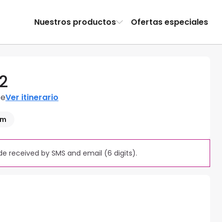
Nuestros productos
Ofertas especiales
2
te
Ver itinerario
 m
e received by SMS and email (6 digits).