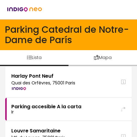
Parking Catedral de Notre-
Dame de París
Lista
Mapa
Harlay Pont Neuf
Quai des Orfèvres, 75001 Paris
Parking accesible A la carta
Ir
Louvre Samaritaine