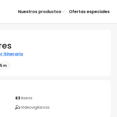
Nuestros productos
Ofertas especiales
res
r itinerario
65 m
Aseos
Videovigilancia