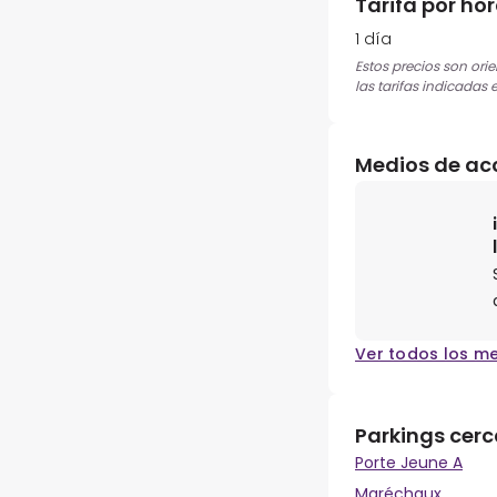
Tarifa por ho
1 día
Estos precios son ori
las tarifas indicadas 
Medios de ac
Ver todos los m
Parkings cer
Porte Jeune A
Maréchaux